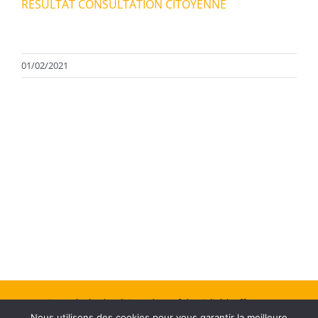
RESULTAT CONSULTATION CITOYENNE
01/02/2021
Mentions Légales
| Politique de confidentialité
| Office Center :
Nous utilisons des cookies pour vous garantir la meilleure