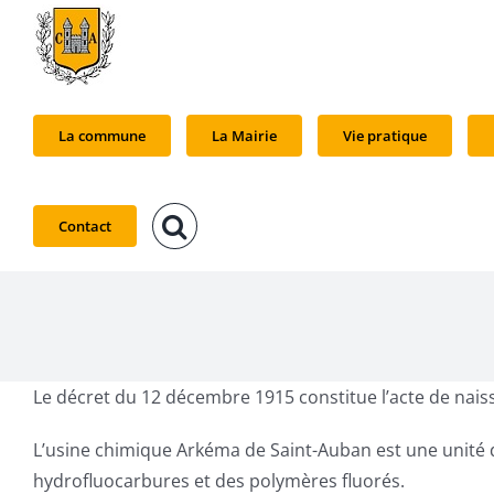
Passer
au
contenu
La commune
La Mairie
Vie pratique
Contact
Le décret du 12 décembre 1915 constitue l’acte de nais
L’usine chimique Arkéma de Saint-Auban est une unité d
hydrofluocarbures et des polymères fluorés.