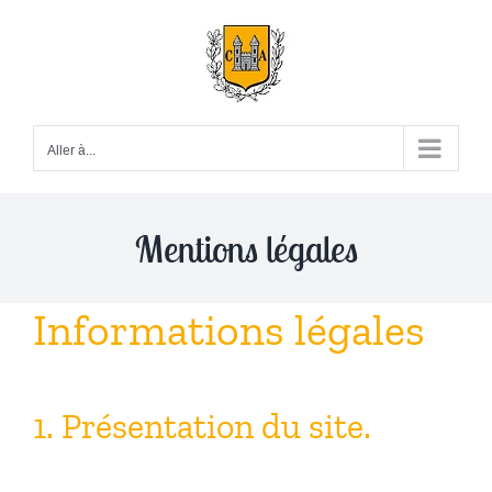
Passer
au
contenu
Aller à...
Mentions légales
Informations légales
1. Présentation du site.