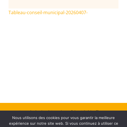
Tableau-conseil-municipal-20260407-
Mentions Légales
| Politique de confidentialité
| Office Center :
Nous utilisons des cookies pour vous garantir la meilleure
Création de site web
expérience sur notre site web. Si vous continuez à utiliser ce