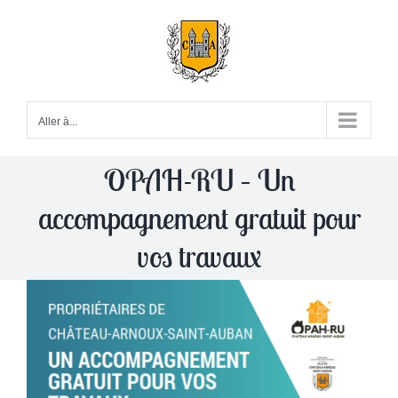
Passer
au
contenu
Aller à...
OPAH-RU – Un
accompagnement gratuit pour
vos travaux