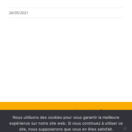
26/05/2021
Mentions Légales
| Politique de confidentialité
| Office Center :
Nous utilisons des cookies pour vous garantir la meilleure
Création de site web
expérience sur notre site web. Si vous continuez à utiliser ce
site, nous supposerons que vous en êtes satisfait.