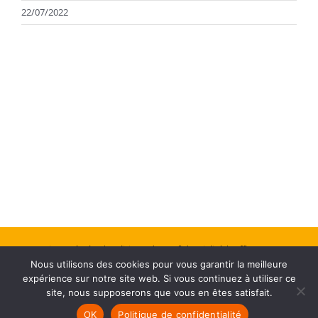
22/07/2022
Mentions Légales
| Politique de confidentialité
| Office Center :
Nous utilisons des cookies pour vous garantir la meilleure
Création de site web
expérience sur notre site web. Si vous continuez à utiliser ce
site, nous supposerons que vous en êtes satisfait.
Facebook
OK
Politique de confidentialité