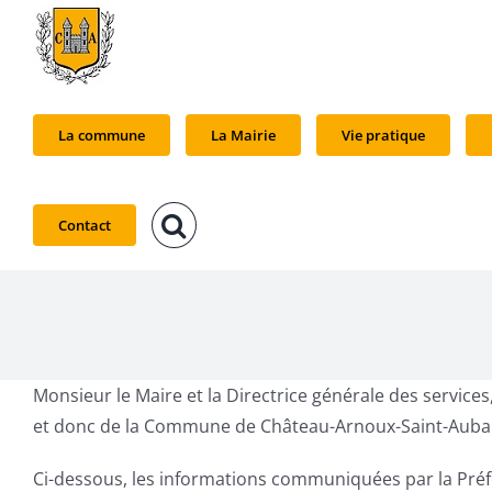
Passer
au
contenu
La commune
La Mairie
Vie pratique
Contact
Monsieur le Maire et la Directrice générale des servic
et donc de la Commune de Château-Arnoux-Saint-Auban
Ci-dessous, les informations communiquées par la Préf