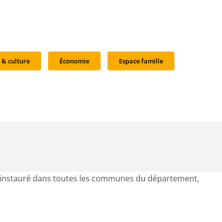
 & culture
Économie
Espace famille
est instauré dans toutes les communes du département,